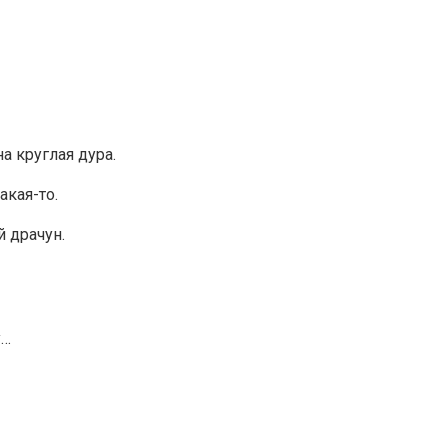
на круглая дура.
акая-то.
й драчун.
у…