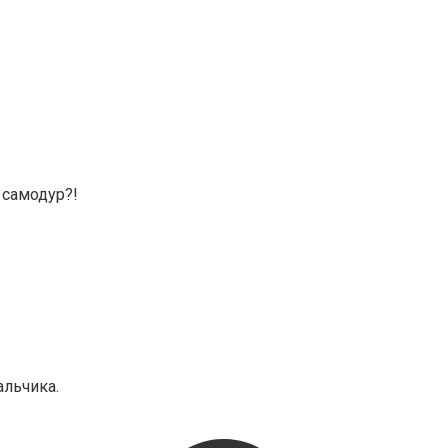
 самодур?!
льчика.