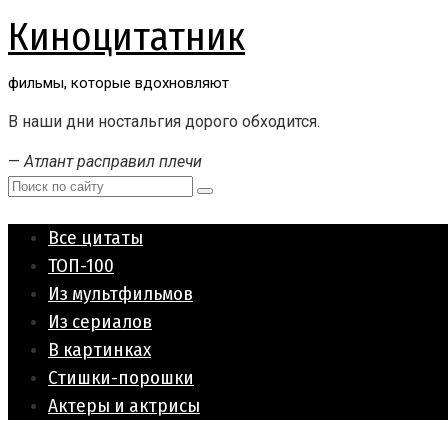
Перейти
Киноцитатник
к
контенту
фильмы, которые вдохновляют
В наши дни ностальгия дорого обходится.
—
Атлант расправил плечи
Поиск:
Все цитаты
ТОП-100
Из мультфильмов
Из сериалов
В картинках
Стишки-порошки
Актеры и актрисы