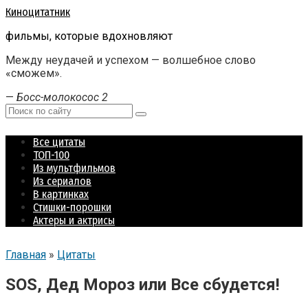
Перейти
Киноцитатник
к
фильмы, которые вдохновляют
контенту
Между неудачей и успехом — волшебное слово
«сможем».
—
Босс-молокосос 2
Поиск:
Все цитаты
ТОП-100
Из мультфильмов
Из сериалов
В картинках
Стишки-порошки
Актеры и актрисы
Главная
»
Цитаты
SOS, Дед Мороз или Все сбудется!