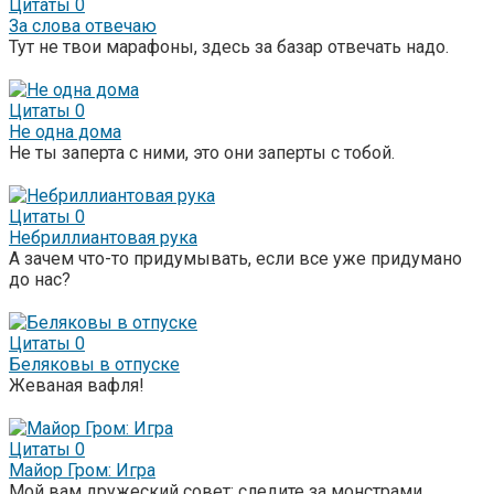
Цитаты
0
За слова отвечаю
Тут не твои марафоны, здесь за базар отвечать надо.
Цитаты
0
Не одна дома
Не ты заперта с ними, это они заперты с тобой.
Цитаты
0
Небриллиантовая рука
А зачем что-то придумывать, если все уже придумано
до нас?
Цитаты
0
Беляковы в отпуске
Жеваная вафля!
Цитаты
0
Майор Гром: Игра
Мой вам дружеский совет: следите за монстрами,