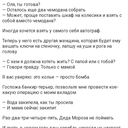
— Оля, ты готова?
— Осталось еще два чемодана собрать.
— Может, проще поставить шкаф на колесики и взять с
собой вместо чемодана?
Иногда хочется взять у самого себя автограф.
Теперь у него есть другая женщина, которая будет ему
вешать ключи на стеночку, лапшу на уши и рога на
голову.
— С кем я должна хотеть жить? С папой или с тобой?
— Говори правду. Только с мамой.
Я вас уверяю: это колье — просто бомба.
Госпожа банкир-терьер, позвольте мне провести кое-
какую операцию с моим вкладом.
— Вода закипела, как ты просила.
— И мама сейчас закипит.
Раз-два-три-четыре-пять, Деда Мороза не поймать.
И пусть в новом году ваш корабль никогда не накроет