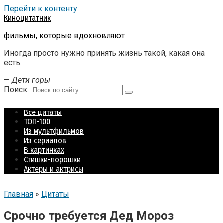
Перейти к контенту
Киноцитатник
фильмы, которые вдохновляют
Иногда просто нужно принять жизнь такой, какая она
есть.
—
Дети горы
Поиск:
Все цитаты
ТОП-100
Из мультфильмов
Из сериалов
В картинках
Стишки-порошки
Актеры и актрисы
Главная
»
Цитаты
Срочно требуется Дед Мороз