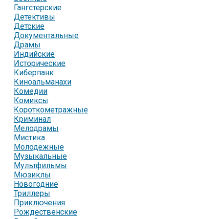
Гангстерские
Детективы
Детские
Документальные
Драмы
Индийские
Исторические
Киберпанк
Киноальманахи
Комедии
Комиксы
Короткометражные
Криминал
Мелодрамы
Мистика
Молодежные
Музыкальные
Мультфильмы
Мюзиклы
Новогодние
Триллеры
Приключения
Рождественские