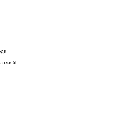
юди.
а мной!