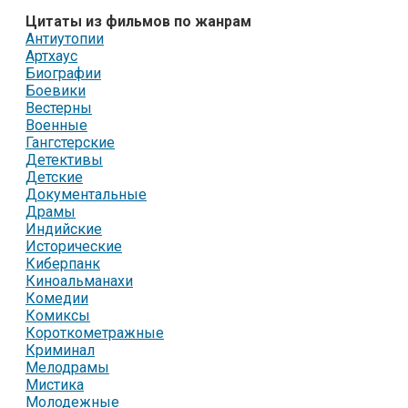
Цитаты из фильмов по жанрам
Антиутопии
Артхаус
Биографии
Боевики
Вестерны
Военные
Гангстерские
Детективы
Детские
Документальные
Драмы
Индийские
Исторические
Киберпанк
Киноальманахи
Комедии
Комиксы
Короткометражные
Криминал
Мелодрамы
Мистика
Молодежные