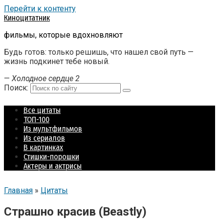
Перейти к контенту
Киноцитатник
фильмы, которые вдохновляют
Будь готов: только решишь, что нашел свой путь —
жизнь подкинет тебе новый.
—
Холодное сердце 2
Поиск:
Все цитаты
ТОП-100
Из мультфильмов
Из сериалов
В картинках
Стишки-порошки
Актеры и актрисы
Главная
»
Цитаты
Страшно красив (Beastly)