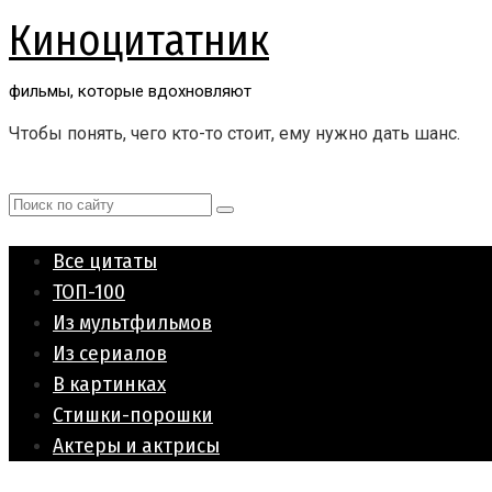
Перейти
Киноцитатник
к
контенту
фильмы, которые вдохновляют
Чтобы понять, чего кто-то стоит, ему нужно дать шанс.
Поиск:
Все цитаты
ТОП-100
Из мультфильмов
Из сериалов
В картинках
Стишки-порошки
Актеры и актрисы