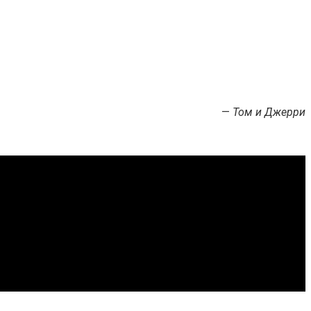
—
Том и Джерри