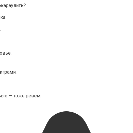
окараулить?
ка.
.
овье.
играми.
ивые — тоже ревем.