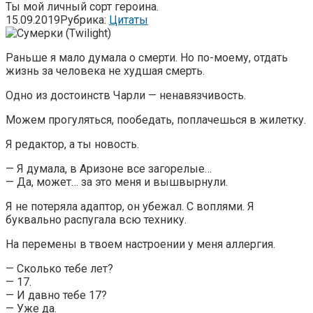
Ты мой личный сорт героина.
15.09.2019
Рубрика:
Цитаты
Раньше я мало думала о смерти. Но по-моему, отдать
жизнь за человека не худшая смерть.
Одно из достоинств Чарли — ненавязчивость.
Можем прогуляться, пообедать, поплачешься в жилетку.
Я редактор, а ты новость.
— Я думала, в Аризоне все загорелые…
— Да, может… за это меня и вышвырнули.
Я не потеряла адаптор, он убежал. С воплями. Я
буквально распугала всю технику.
На перемены в твоем настроении у меня аллергия.
— Сколько тебе лет?
— 17.
— И давно тебе 17?
— Уже да.