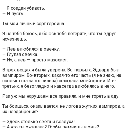
— Я создан убивать.
— И пусть.
Ты мой личный сорт героина.
Я не тебя боюсь, я боюсь тебя потерять, что ты вдруг
исчезнешь.
— Лев влюбился в овечку.
— Глупая овечка.
— Ну, а лев — просто мазохист.
В трех вещах я была уверена. Во-первых, Эдвард был
вампиром. Во-вторых, какая-то его часть (я не знаю, на
сколько эта часть сильна) жаждала моей крови. И в-
третьих, я безоглядно и навсегда влюбилась в него.
Раз уж мы нарушаем все правила, и мне гореть в аду…
Ты боишься, оказывается, не логова жутких вампиров, а
их неодобрения?
— Здесь столько света и воздуха!
— А что ты ожидала? Гробы, темницы и рвы?