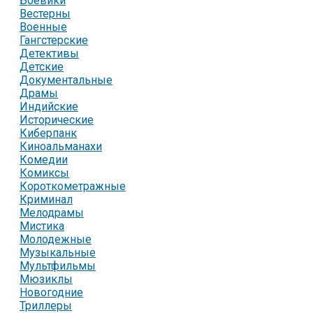
Боевики
Вестерны
Военные
Гангстерские
Детективы
Детские
Документальные
Драмы
Индийские
Исторические
Киберпанк
Киноальманахи
Комедии
Комиксы
Короткометражные
Криминал
Мелодрамы
Мистика
Молодежные
Музыкальные
Мультфильмы
Мюзиклы
Новогодние
Триллеры