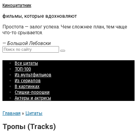
Перейти
Киноцитатник
к
фильмы, которые вдохновляют
контенту
Простота — залог успеха. Чем сложнее план, тем чаще
что-то срывается.
—
Большой Лебовски
Поиск:
Все цитаты
ТОП-100
Из мультфильмов
Из сериалов
В картинках
Стишки-порошки
Актеры и актрисы
Главная
»
Цитаты
Тропы (Tracks)