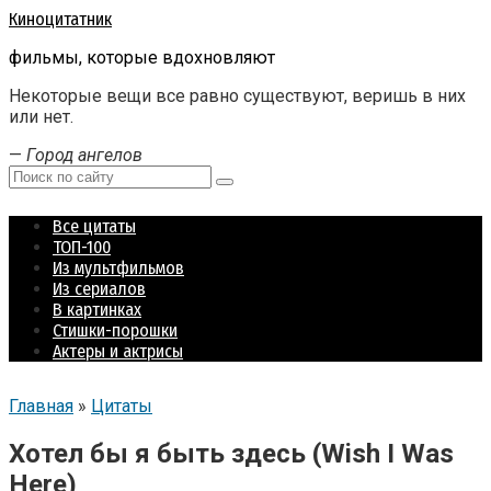
Перейти
Киноцитатник
к
фильмы, которые вдохновляют
контенту
Некоторые вещи все равно существуют, веришь в них
или нет.
—
Город ангелов
Поиск:
Все цитаты
ТОП-100
Из мультфильмов
Из сериалов
В картинках
Стишки-порошки
Актеры и актрисы
Главная
»
Цитаты
Хотел бы я быть здесь (Wish I Was
Here)