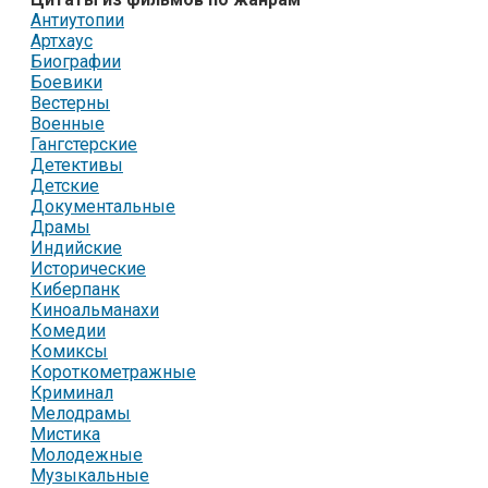
Антиутопии
Артхаус
Биографии
Боевики
Вестерны
Военные
Гангстерские
Детективы
Детские
Документальные
Драмы
Индийские
Исторические
Киберпанк
Киноальманахи
Комедии
Комиксы
Короткометражные
Криминал
Мелодрамы
Мистика
Молодежные
Музыкальные