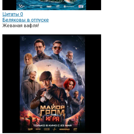
Цитаты
0
Беляковы в отпуске
Жеваная вафля!