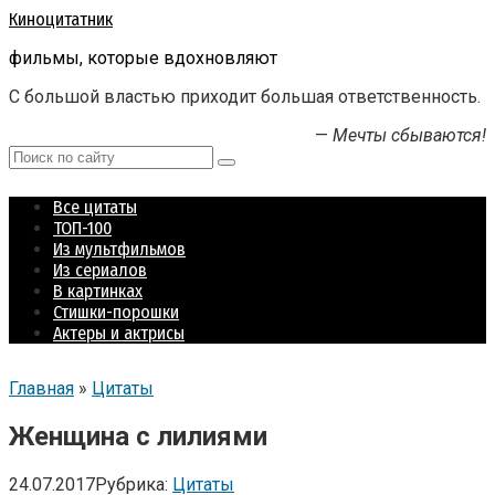
Перейти
Киноцитатник
к
фильмы, которые вдохновляют
контенту
С большой властью приходит большая ответственность.
—
Мечты сбываются!
Поиск:
Все цитаты
ТОП-100
Из мультфильмов
Из сериалов
В картинках
Стишки-порошки
Актеры и актрисы
Главная
»
Цитаты
Женщина с лилиями
24.07.2017
Рубрика:
Цитаты