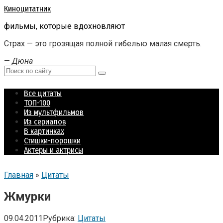
Перейти
Киноцитатник
к
фильмы, которые вдохновляют
контенту
Страх — это грозящая полной гибелью малая смерть.
—
Дюна
Поиск:
Все цитаты
ТОП-100
Из мультфильмов
Из сериалов
В картинках
Стишки-порошки
Актеры и актрисы
Главная
»
Цитаты
Жмурки
09.04.2011
Рубрика:
Цитаты