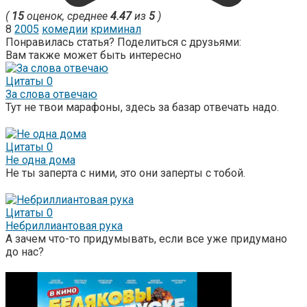
(
15
оценок, среднее
4.47
из
5
)
8
2005
комедии
криминал
Понравилась статья? Поделиться с друзьями:
Вам также может быть интересно
Цитаты
0
За слова отвечаю
Тут не твои марафоны, здесь за базар отвечать надо.
Цитаты
0
Не одна дома
Не ты заперта с ними, это они заперты с тобой.
Цитаты
0
Небриллиантовая рука
А зачем что-то придумывать, если все уже придумано
до нас?