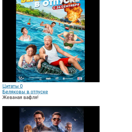
Цитаты
0
Беляковы в отпуске
Жеваная вафля!