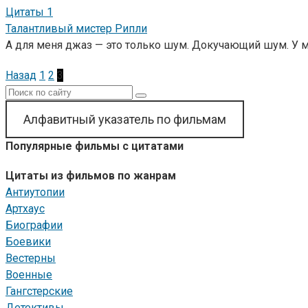
Цитаты
1
Талантливый мистер Рипли
А для меня джаз — это только шум. Докучающий шум. У м
Пагинация
Назад
1
2
3
записей
Поиск:
Алфавитный указатель по фильмам
Популярные фильмы с цитатами
Цитаты из фильмов по жанрам
Антиутопии
Артхаус
Биографии
Боевики
Вестерны
Военные
Гангстерские
Детективы