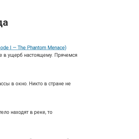
да
sode I — The Phantom Menace)
е в ущерб настоящему. Прячемся
ссы в окно. Никто в стране не
ело находят в реке, то