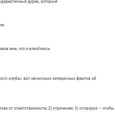
педерастичный дурак, который
йте
азала мне, что я влюблюсь
ого клуба», вот несколько интересных фактов об
аз от ответcтвенноcти; 2) отречение; 3) оговорка — чтоб