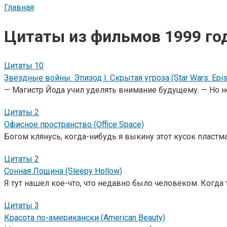
Главная
Цитаты из фильмов 1999 го
Цитаты
10
Звёздные войны. Эпизод I: Скрытая угроза (Star Wars: Epi
— Магистр Йода учил уделять внимание будущему. — Но н
Цитаты
2
Офисное пространство (Office Space)
Богом клянусь, когда-нибудь я выкину этот кусок пластма
Цитаты
2
Сонная Лощина (Sleepy Hollow)
Я тут нашел кое-что, что недавно было человеком. Когда т
Цитаты
3
Красота по-американски (American Beauty)