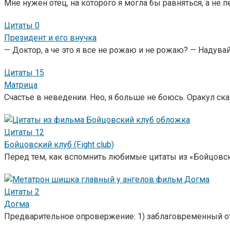
Мне нужен отец, на которого я могла бы равняться, а не 
Цитаты
0
Президент и его внучка
— Доктор, а че это я все не рожаю и не рожаю? — Надува
Цитаты
15
Матрица
Счастье в неведении. Нео, я больше не боюсь. Оракул ск
Цитаты
12
Бойцовский клуб (Fight club)
Перед тем, как вспомнить любимые цитаты из «Бойцовск
Цитаты
2
Догма
Предварительное опровержение: 1) заблаговременный отк