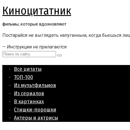
Перейти
Киноцитатник
к
контенту
фильмы, которые вдохновляют
Постарайся не выглядеть напуганным, когда бьешься лиц
—
Инструкции не прилагаются
Поиск:
Все цитаты
ТОП-100
Из мультфильмов
Из сериалов
В картинках
Стишки-порошки
Актеры и актрисы