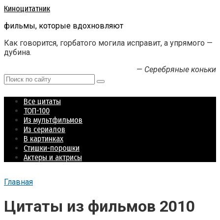
Перейти
Киноцитатник
к
фильмы, которые вдохновляют
контенту
Как говорится, горбатого могила исправит, а упрямого —
дубина.
—
Серебряные коньки
Поиск:
Все цитаты
ТОП-100
Из мультфильмов
Из сериалов
В картинках
Стишки-порошки
Актеры и актрисы
Главная
Цитаты из фильмов 2010