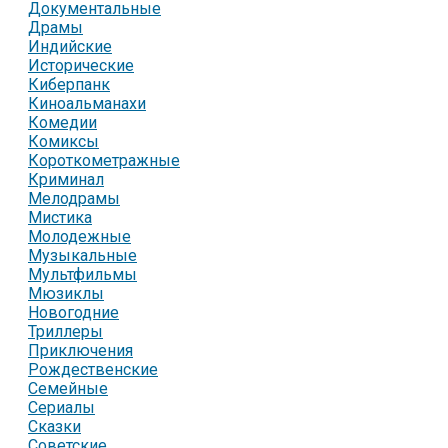
Документальные
Драмы
Индийские
Исторические
Киберпанк
Киноальманахи
Комедии
Комиксы
Короткометражные
Криминал
Мелодрамы
Мистика
Молодежные
Музыкальные
Мультфильмы
Мюзиклы
Новогодние
Триллеры
Приключения
Рождественские
Семейные
Сериалы
Сказки
Советские