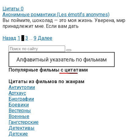
Цитаты
0
Анонимные романтики (Les émotifs anonymes)
Вы поймите, шоколад — это моя жизнь. Уверена, мир
принадлежит мне. Если вам дать
Пагинация
Назад
1
2
3
…
9
Далее
записей
Поиск:
Алфавитный указатель по фильмам
Популярные фильмы с цитатами
Цитаты из фильмов по жанрам
Антиутопии
Артхаус
Биографии
Боевики
Вестерны
Военные
Гангстерские
Детективы
Детские