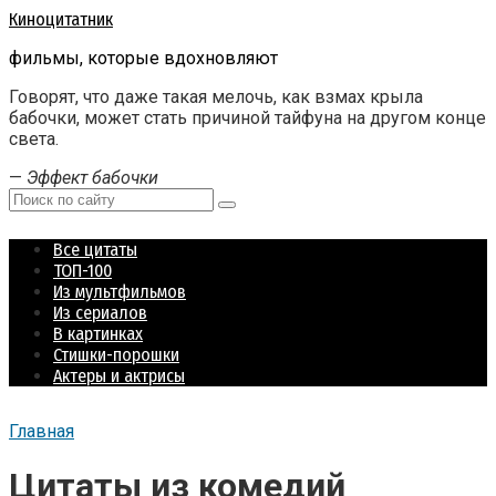
Перейти
Киноцитатник
к
фильмы, которые вдохновляют
контенту
Говорят, что даже такая мелочь, как взмах крыла
бабочки, может стать причиной тайфуна на другом конце
света.
—
Эффект бабочки
Поиск:
Все цитаты
ТОП-100
Из мультфильмов
Из сериалов
В картинках
Стишки-порошки
Актеры и актрисы
Главная
Цитаты из комедий