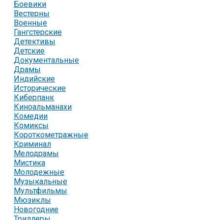
Боевики
Вестерны
Военные
Гангстерские
Детективы
Детские
Документальные
Драмы
Индийские
Исторические
Киберпанк
Киноальманахи
Комедии
Комиксы
Короткометражные
Криминал
Мелодрамы
Мистика
Молодежные
Музыкальные
Мультфильмы
Мюзиклы
Новогодние
Триллеры