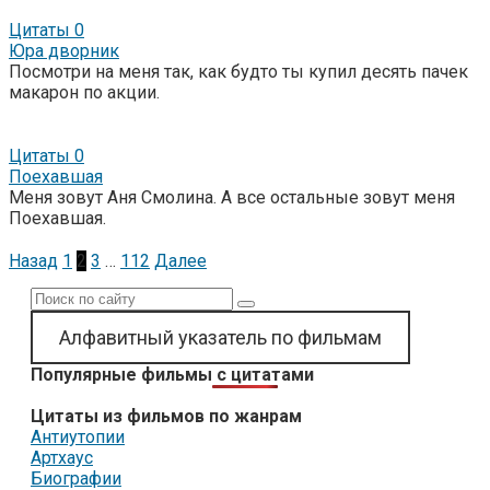
Цитаты
0
Юра дворник
Посмотри на меня так, как будто ты купил десять пачек
макарон по акции.
Цитаты
0
Поехавшая
Меня зовут Аня Смолина. А все остальные зовут меня
Поехавшая.
Пагинация
Назад
1
2
3
…
112
Далее
записей
Поиск:
Алфавитный указатель по фильмам
Популярные фильмы с цитатами
Цитаты из фильмов по жанрам
Антиутопии
Артхаус
Биографии